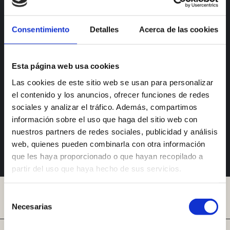
¿Ha olvidado la contraseña o el email?
¿Ya te has registrado pero no puedes entrar? Verifica tu correo
Consentimiento
Detalles
Acerca de las cookies
electrónico.
Pedir verificación
o
Esta página web usa cookies
Utiliza la cuenta de
Las cookies de este sitio web se usan para personalizar
el contenido y los anuncios, ofrecer funciones de redes
Google
sociales y analizar el tráfico. Además, compartimos
información sobre el uso que haga del sitio web con
nuestros partners de redes sociales, publicidad y análisis
¿Aún no tienes cuenta?
Crear cuenta
web, quienes pueden combinarla con otra información
que les haya proporcionado o que hayan recopilado a
partir del uso que haya hecho de sus servicios.
Selección
Necesarias
de
consentimiento