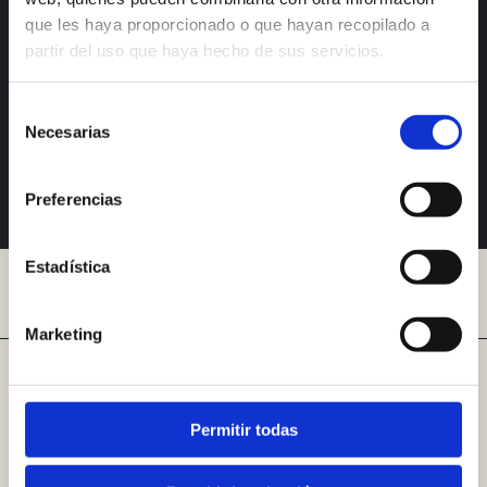
que les haya proporcionado o que hayan recopilado a
Utiliza la cuenta de
partir del uso que haya hecho de sus servicios.
Google
Selección
Necesarias
de
consentimiento
¿Ya eres usuario/a?
Entrar
Preferencias
Estadística
Marketing
COORDINADOR
ALIADOS
Permitir todas