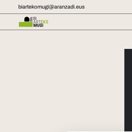
biartekomugi@aranzadi.eus