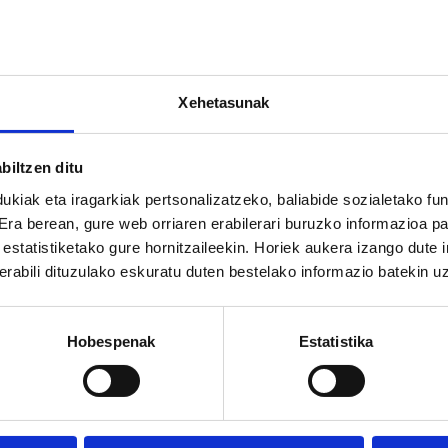
SARTU
Pasahitza edo erabiltzaile izena ahaztu duzu?
Izena emanda duzu baina ezin zara sartu? Lehendabizi zure eposta
Xehetasunak
egiaztatu behar da.
Egiaztapena eskatu
o
biltzen ditu
Utiliza la cuenta de
ukiak eta iragarkiak pertsonalizatzeko, baliabide sozialetako f
 Era berean, gure web orriaren erabilerari buruzko informazioa p
Google
a estatistiketako gure hornitzaileekin. Horiek aukera izango dute
rabili dituzulako eskuratu duten bestelako informazio batekin u
Ez duzu konturik?
Sortu kontua
Hobespenak
Estatistika