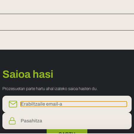
Saioa hasi
Prozesuetan parte hartu ahal izateko saioa hasten du.