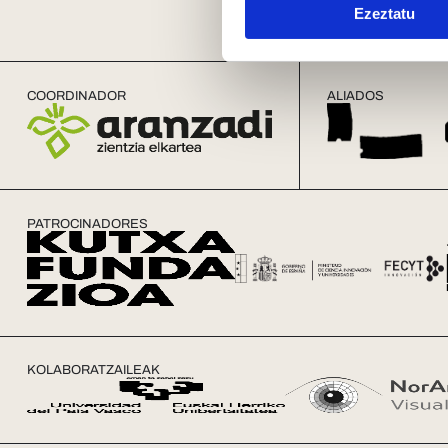
Ezeztatu
COORDINADOR
ALIADOS
PATROCINADORES
KOLABORATZAILEAK