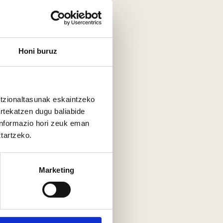
Honi buruz
untzionaltasunak eskaintzeko
artekatzen dugu baliabide
 informazio hori zeuk eman
ztartzeko.
Marketing