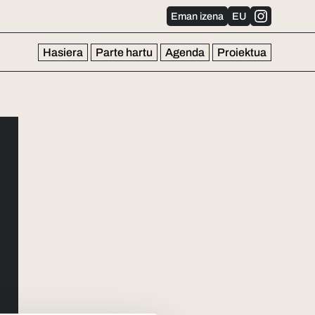
Eman izena
EU
Hasiera
Parte hartu
Agenda
Proiektua