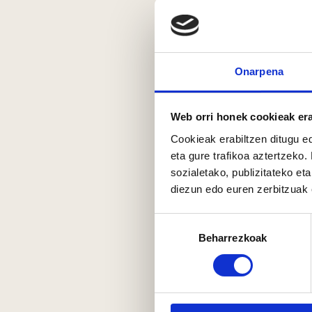
Onarpena
Web orri honek cookieak era
Cookieak erabiltzen ditugu ed
eta gure trafikoa aztertzeko.
sozialetako, publizitateko et
diezun edo euren zerbitzuak e
Baimena
Beharrezkoak
hautatzea