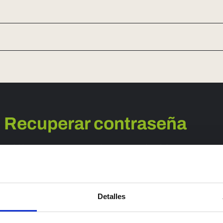
Recuperar contraseña
¿Olvidaste tu contraseña? Introduce tu correo electrónico a
continuación y te enviaremos las instrucciones para configurar una
nueva.
Detalles
ESTABLECER MI CONTRASEÑA